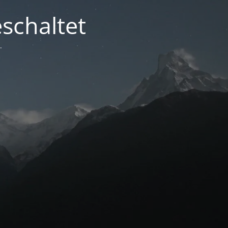
schaltet
.