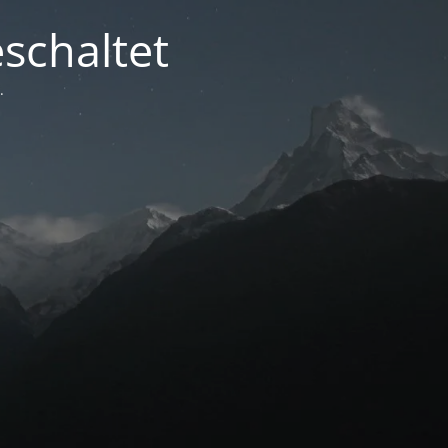
schaltet
.